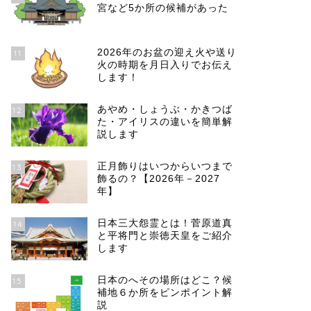
宮など5か所の候補があった
2026年のお盆の迎え火や送り
11
火の時期を月日入りでお伝え
します！
あやめ・しょうぶ・かきつば
12
た・アイリスの違いを簡単解
説します
正月飾りはいつからいつまで
13
飾るの？【2026年－2027
年】
日本三大怨霊とは！菅原道真
14
と平将門と崇徳天皇をご紹介
します
日本のへその場所はどこ？候
15
補地６か所をピンポイント解
説