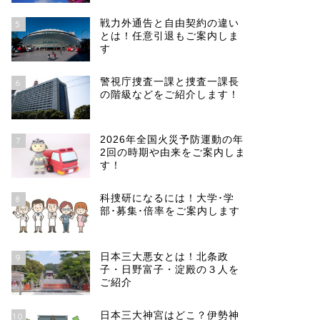
戦力外通告と自由契約の違い
5
とは！任意引退もご案内しま
す
警視庁捜査一課と捜査一課長
6
の階級などをご紹介します！
2026年全国火災予防運動の年
7
2回の時期や由来をご案内しま
す！
科捜研になるには！大学･学
8
部･募集･倍率をご案内します
日本三大悪女とは！北条政
9
子・日野富子・淀殿の３人を
ご紹介
日本三大神宮はどこ？伊勢神
10