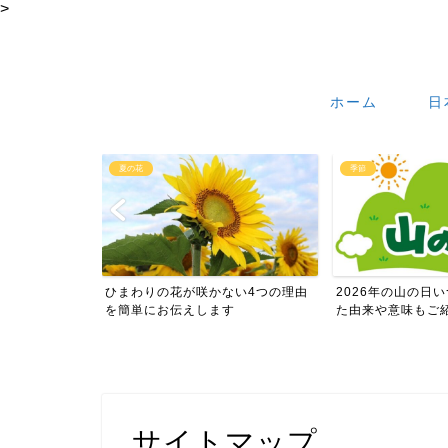
>
ホーム
日
季節
季節
ない4つの理由
2026年の山の日いつ？祝日になっ
土用は土いじりを
す
た由来や意味もご紹介し...
2026年の4回の時期
サイトマップ