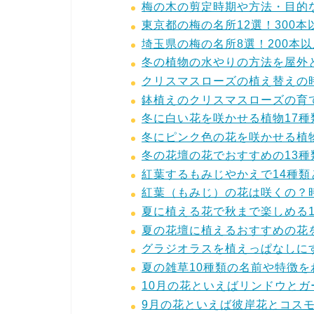
梅の木の剪定時期や方法・目的
東京都の梅の名所12選！300
埼玉県の梅の名所8選！200本
冬の植物の水やりの方法を屋外
クリスマスローズの植え替えの
鉢植えのクリスマスローズの育
冬に白い花を咲かせる植物17
冬にピンク色の花を咲かせる植
冬の花壇の花でおすすめの13
紅葉するもみじやかえで14種
紅葉（もみじ）の花は咲くの？
夏に植える花で秋まで楽しめる
夏の花壇に植えるおすすめの花
グラジオラスを植えっぱなしに
夏の雑草10種類の名前や特徴
10月の花といえばリンドウと
9月の花といえば彼岸花とコス