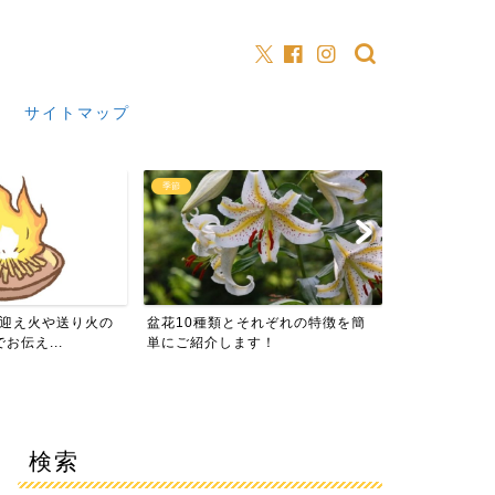
サイトマップ
縁起
夏の花
それぞれの特徴を簡
縁起のいい言葉50選！2文字と4文
ひまわりの花
す！
字の熟語と意味をご紹介...
を簡単にお伝
検索