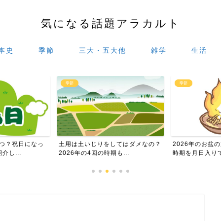
気になる話題アラカルト
本史
季節
三大・五大他
雑学
生活
季節
季節
してはダメなの？
2026年のお盆の迎え火や送り火の
盆花10種類と
も...
時期を月日入りでお伝え...
単にご紹介しま