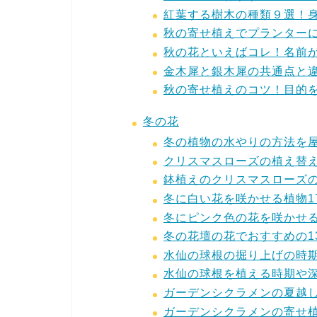
紅葉する樹木の種類９選！
秋の寄せ植えでプランター
秋の花といえばコレ！名前が
金木犀と銀木犀の共通点と
秋の寄せ植えのコツ！目的
冬の花
冬の植物の水やりの方法を
クリスマスローズの植え替
鉢植えのクリスマスローズ
冬に白い花を咲かせる植物1
冬にピンク色の花を咲かせ
冬の花壇の花でおすすめの1
水仙の球根の掘り上げの時
水仙の球根を植える時期や
ガーデンシクラメンの夏越
ガーデンシクラメンの寄せ