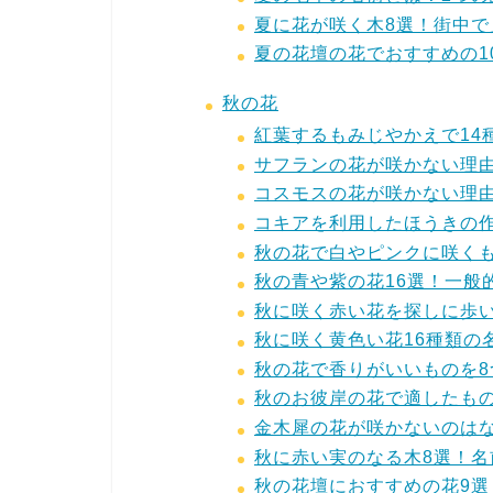
夏に花が咲く木8選！街中
夏の花壇の花でおすすめの1
秋の花
紅葉するもみじやかえで14
サフランの花が咲かない理
コスモスの花が咲かない理
コキアを利用したほうきの
秋の花で白やピンクに咲くも
秋の青や紫の花16選！一般
秋に咲く赤い花を探しに歩い
秋に咲く黄色い花16種類の
秋の花で香りがいいものを
秋のお彼岸の花で適したも
金木犀の花が咲かないのは
秋に赤い実のなる木8選！
秋の花壇におすすめの花9