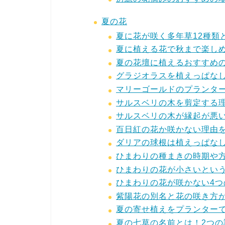
夏の花
夏に花が咲く多年草12種類
夏に植える花で秋まで楽しめ
夏の花壇に植えるおすすめ
グラジオラスを植えっぱな
マリーゴールドのプランタ
サルスベリの木を剪定する
サルスベリの木が縁起が悪
百日紅の花か咲かない理由
ダリアの球根は植えっぱな
ひまわりの種まきの時期や
ひまわりの花が小さいとい
ひまわりの花が咲かない4
紫陽花の別名と花の咲き方
夏の寄せ植えをプランター
夏の七草の名前とは！2つ