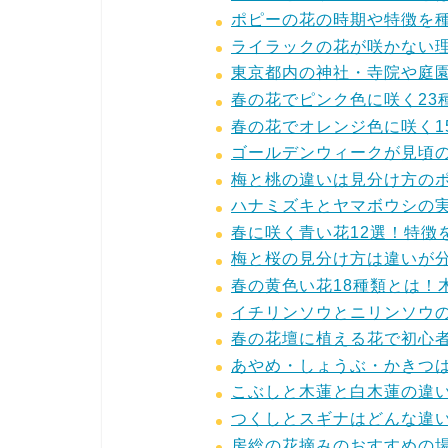
ポピーの花の時期や特徴を
ライラックの花が咲かない
東京都内の神社・寺院や庭園
春の花でピンク色に咲く23
春の花でオレンジ色に咲く1
ゴールデンウィークが見頃
梅と桃の違いは見分け方の
ハナミズキとヤマボウシの
春に咲く青い花12選！特徴
梅と桜の見分け方は違いが
春の黄色い花18種類とは！
イチリンソウとニリンソウ
春の花壇に植える花で初心者
あやめ・しょうぶ・かきつ
こぶしと木蓮と白木蓮の違
つくしとスギナはどんな違
房総の花摘みのおすすめの