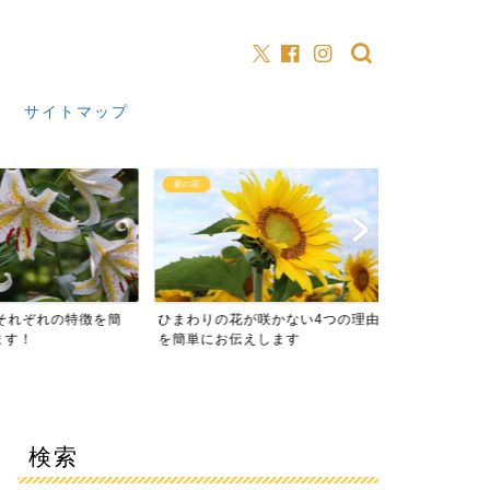
サイトマップ
夏の花
季節
それぞれの特徴を簡
ひまわりの花が咲かない4つの理由
2026年の山
す！
を簡単にお伝えします
た由来や意味も
検索