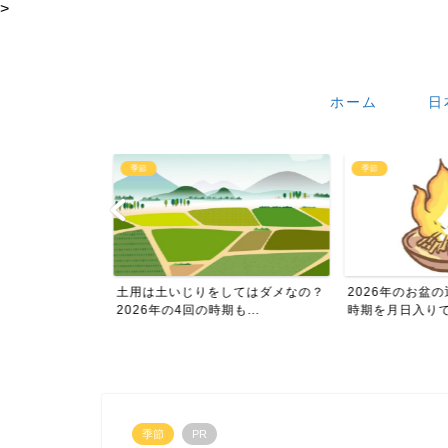
>
ホーム
日
季節
季節
つ？祝日になっ
土用は土いじりをしてはダメなの？
2026年のお盆の
...
2026年の4回の時期も...
時期を月日入りでお伝
季節
PR