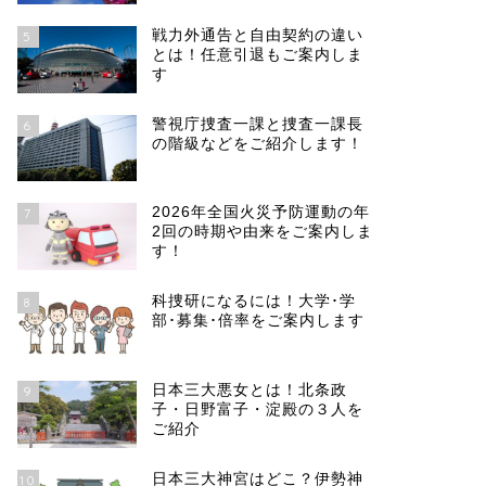
戦力外通告と自由契約の違い
5
とは！任意引退もご案内しま
す
警視庁捜査一課と捜査一課長
6
の階級などをご紹介します！
2026年全国火災予防運動の年
7
2回の時期や由来をご案内しま
す！
科捜研になるには！大学･学
8
部･募集･倍率をご案内します
日本三大悪女とは！北条政
9
子・日野富子・淀殿の３人を
ご紹介
日本三大神宮はどこ？伊勢神
10