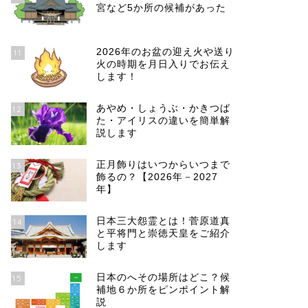
宮など5か所の候補があった
2026年のお盆の迎え火や送り
11
火の時期を月日入りでお伝え
します！
あやめ・しょうぶ・かきつば
12
た・アイリスの違いを簡単解
説します
正月飾りはいつからいつまで
13
飾るの？【2026年－2027
年】
日本三大怨霊とは！菅原道真
14
と平将門と崇徳天皇をご紹介
します
日本のへその場所はどこ？候
15
補地６か所をピンポイント解
説