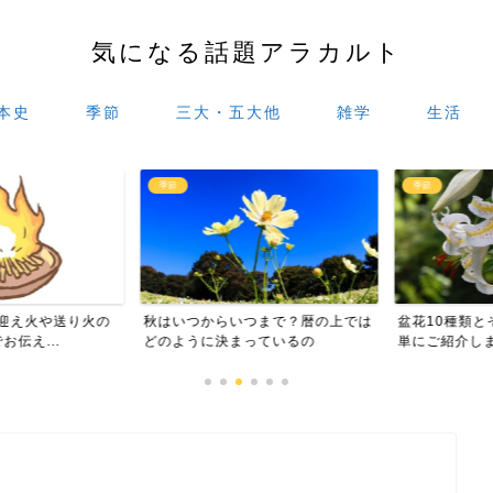
気になる話題アラカルト
本史
季節
三大・五大他
雑学
生活
季節
季節
迎え火や送り火の
秋はいつからいつまで？暦の上では
盆花10種類と
え...
どのように決まっているの
単にご紹介しま