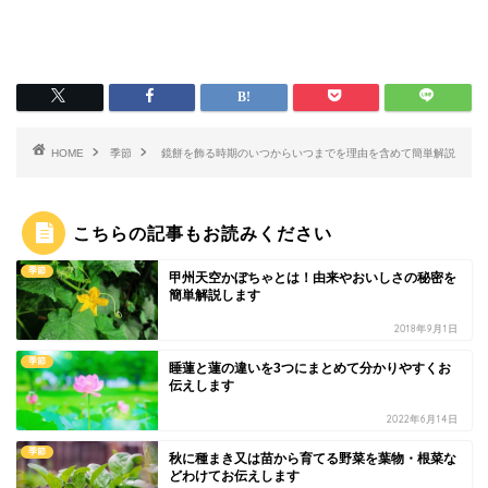
HOME
季節
鏡餅を飾る時期のいつからいつまでを理由を含めて簡単解説
こちらの記事もお読みください
季節
甲州天空かぼちゃとは！由来やおいしさの秘密を
簡単解説します
2018年9月1日
季節
睡蓮と蓮の違いを3つにまとめて分かりやすくお
伝えします
2022年6月14日
季節
秋に種まき又は苗から育てる野菜を葉物・根菜な
どわけてお伝えします