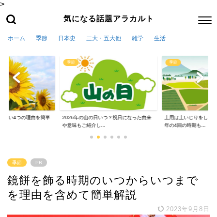
>
気になる話題アラカルト
ホーム
季節
日本史
三大・五大他
雑学
生活
季節
季節
かない4つの理由を簡単
2026年の山の日いつ？祝日になった由来
土用は土いじりをしては
や意味もご紹介し...
年の4回の時期も...
季節
PR
鏡餅を飾る時期のいつからいつまで
を理由を含めて簡単解説
2023年9月8日