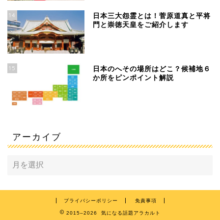
14
日本三大怨霊とは！菅原道真と平将
門と崇徳天皇をご紹介します
15
日本のへその場所はどこ？候補地６
か所をピンポイント解説
アーカイブ
プライバシーポリシー
免責事項
2015–2026 気になる話題アラカルト