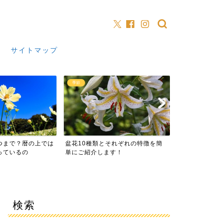
サイトマップ
夏の花
季節
それぞれの特徴を簡
ひまわりの花が咲かない4つの理由
2026年の山
す！
を簡単にお伝えします
た由来や意味も
検索