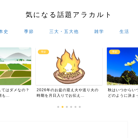
気になる話題アラカルト
本史
季節
三大・五大他
雑学
生活
季節
季節
迎え火や送り火の
秋はいつからいつまで？暦の上では
盆花10種類と
え...
どのように決まっているの
単にご紹介しま