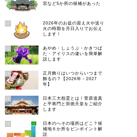
宮など5か所の候補があった
2026年のお盆の迎え火や送り
11
火の時期を月日入りでお伝え
します！
あやめ・しょうぶ・かきつば
12
た・アイリスの違いを簡単解
説します
正月飾りはいつからいつまで
13
飾るの？【2026年－2027
年】
日本三大怨霊とは！菅原道真
14
と平将門と崇徳天皇をご紹介
します
日本のへその場所はどこ？候
15
補地６か所をピンポイント解
説