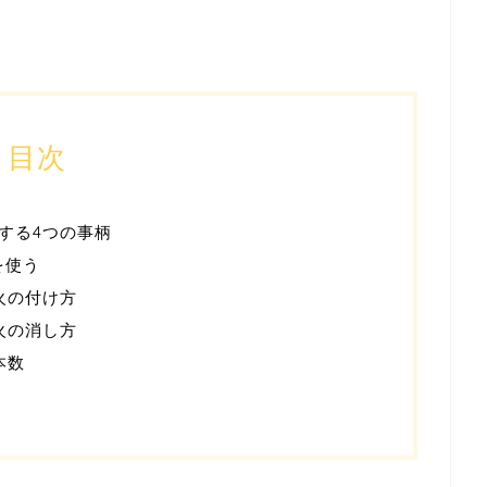
目次
する4つの事柄
を使う
火の付け方
火の消し方
本数