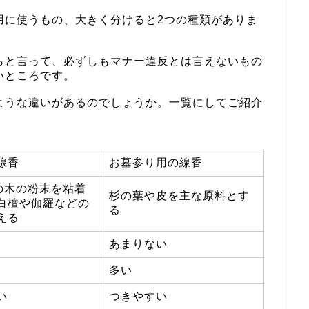
用に使うもの、大きく分けると2つの種類がありま
らと言って、必ずしもマナー違反とは言えないもの
いところです。
ような違いがあるのでしょうか。一覧にしてご紹介
線香
お墓参り用の線香
)の木の粉末を粘着
杉の葉や皮を主な原料とす
白檀や伽羅などの
る
える
あまりない
多い
い
つきやすい