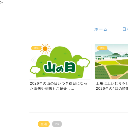
>
ホーム
日
季節
季節
つ？祝日になっ
土用は土いじりをしてはダメなの？
2026年のお盆の
...
2026年の4回の時期も...
時期を月日入りでお伝
生活
PR