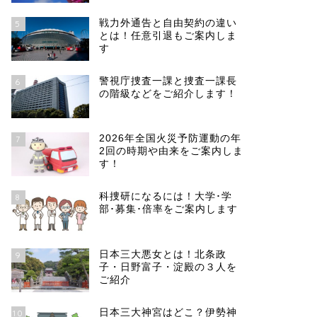
戦力外通告と自由契約の違い
5
とは！任意引退もご案内しま
す
警視庁捜査一課と捜査一課長
6
の階級などをご紹介します！
2026年全国火災予防運動の年
7
2回の時期や由来をご案内しま
す！
科捜研になるには！大学･学
8
部･募集･倍率をご案内します
日本三大悪女とは！北条政
9
子・日野富子・淀殿の３人を
ご紹介
日本三大神宮はどこ？伊勢神
10