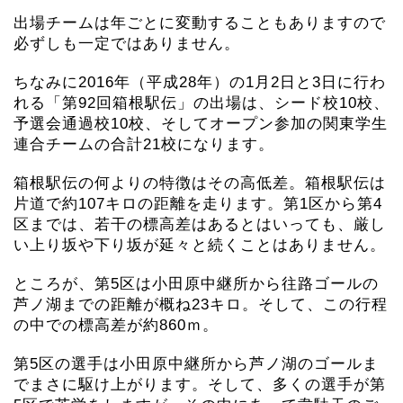
出場チームは年ごとに変動することもありますので
必ずしも一定ではありません。
ちなみに2016年（平成28年）の1月2日と3日に行わ
れる「第92回箱根駅伝」の出場は、シード校10校、
予選会通過校10校、そしてオープン参加の関東学生
連合チームの合計21校になります。
箱根駅伝の何よりの特徴はその高低差。箱根駅伝は
片道で約107キロの距離を走ります。第1区から第4
区までは、若干の標高差はあるとはいっても、厳し
い上り坂や下り坂が延々と続くことはありません。
ところが、第5区は小田原中継所から往路ゴールの
芦ノ湖までの距離が概ね23キロ。そして、この行程
の中での標高差が約860ｍ。
第5区の選手は小田原中継所から芦ノ湖のゴールま
でまさに駆け上がります。そして、多くの選手が第