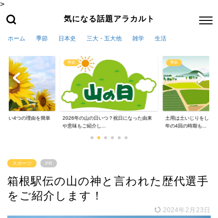
>
気になる話題アラカルト
ホーム
季節
日本史
三大・五大他
雑学
生活
季節
季節
かない4つの理由を簡単
2026年の山の日いつ？祝日になった由来
土用は土いじりをしては
や意味もご紹介し...
年の4回の時期も...
スポーツ
PR
箱根駅伝の山の神と言われた歴代選手
をご紹介します！
2024年2月23日