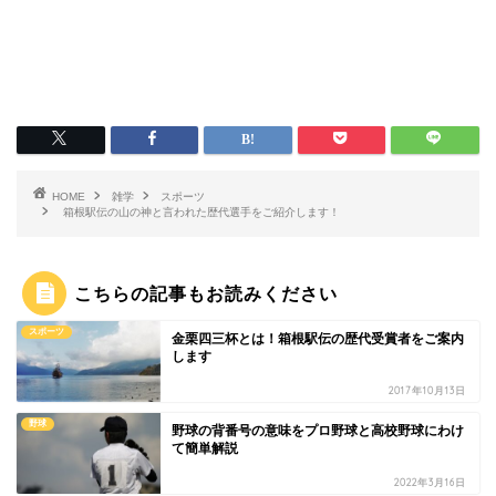
HOME
雑学
スポーツ
箱根駅伝の山の神と言われた歴代選手をご紹介します！
こちらの記事もお読みください
スポーツ
金栗四三杯とは！箱根駅伝の歴代受賞者をご案内
します
2017年10月13日
野球
野球の背番号の意味をプロ野球と高校野球にわけ
て簡単解説
2022年3月16日