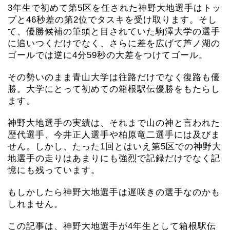
3年生で初めて第5区を任された神野大地選手はトッ
プと46秒差の第2位でタスキを受け取ります。そし
て、優勝候補の筆頭と目されていた駒澤大学の選手
に追いつくだけでなく、さらに差を広げて芦ノ湖の
ゴールでは逆に4分59秒の大差をつけてゴール。
その勢いのまま青山大学は往路だけでなく復路も優
勝。大学にとって初めての箱根駅伝優勝をもたらし
ます。
神野大地選手の実績は、それまで山の神と言われた
歴代選手、今井正人選手や柏原竜二選手には及びま
せん。しかし、たった1回とはいえ第5区での神野大
地選手の走りはあまりにも強烈で記録だけでなく記
憶にも残っています。
もしかしたら神野大地選手は遅咲きの選手なのかも
しれません。
この記事は、神野大地選手が4年生として箱根駅伝