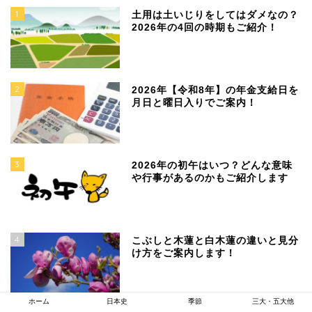
1
土用は土いじりをしてはダメなの？
2026年の4回の時期もご紹介！
2
2026年【令和8年】の年金支給日を
月日と曜日入りでご案内！
3
2026年の初午はいつ？どんな意味
や行事があるのかもご紹介します
4
こぶしと木蓮と白木蓮の違いと見分
け方をご案内します！
ホーム
日本史
季節
三大・五大他