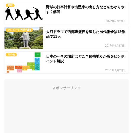
野球
野球の打率計算や出塁率の出し方などをわかりや
すく解説
2022年2月19日
テレビドラマ(時代劇)
大河ドラマで西郷隆盛役を演じた歴代俳優は12作
品で11人
2017年4月17日
その他
日本のへその場所はどこ？候補地６か所をピンポ
イント解説
2015年7月21日
スポンサーリンク