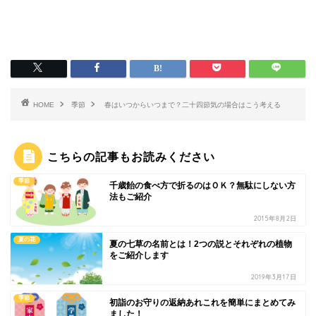
HOME
季節
春はいつからいつまで？二十四節気の場合はこう考える
こちらの記事もお読みください
季節
千歳飴の食べ方で折るのはＯＫ？無駄にしない方
法もご紹介
2015年8月2日
夏の花
夏の七草の名前とは！2つの説とそれぞれの植物
をご紹介します
2019年3月17日
季節
初詣のお守りの返納あれこれを簡単にまとめてみ
ました！