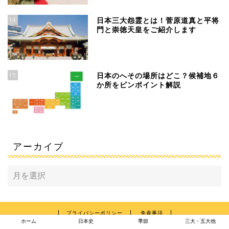
14
日本三大怨霊とは！菅原道真と平将
門と崇徳天皇をご紹介します
15
日本のへその場所はどこ？候補地６
か所をピンポイント解説
アーカイブ
プライバシーポリシー
免責事項
ホーム
日本史
季節
三大・五大他
2015–2026 気になる話題アラカルト