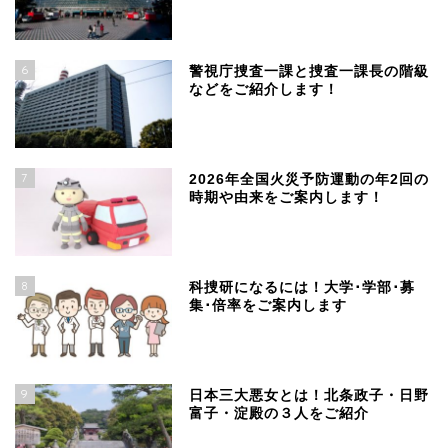
6
警視庁捜査一課と捜査一課長の階級
などをご紹介します！
7
2026年全国火災予防運動の年2回の
時期や由来をご案内します！
8
科捜研になるには！大学･学部･募
集･倍率をご案内します
9
日本三大悪女とは！北条政子・日野
富子・淀殿の３人をご紹介