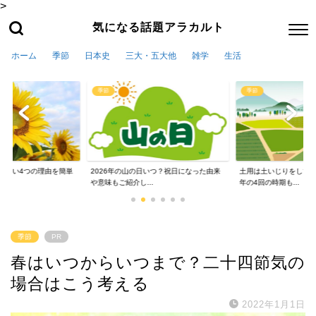
>
気になる話題アラカルト
ホーム
季節
日本史
三大・五大他
雑学
生活
季節
季節
かない4つの理由を簡単
2026年の山の日いつ？祝日になった由来
土用は土いじりをしては
や意味もご紹介し...
年の4回の時期も...
季節
PR
春はいつからいつまで？二十四節気の
場合はこう考える
2022年1月1日