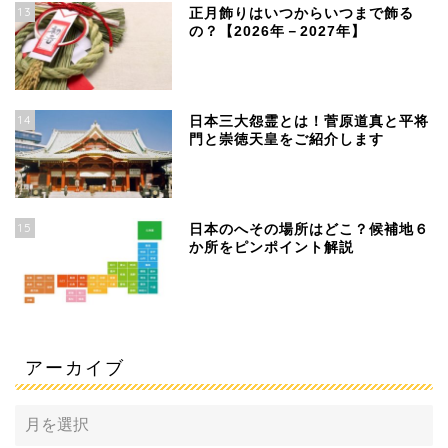
13
正月飾りはいつからいつまで飾る
の？【2026年－2027年】
14
日本三大怨霊とは！菅原道真と平将
門と崇徳天皇をご紹介します
15
日本のへその場所はどこ？候補地６
か所をピンポイント解説
アーカイブ