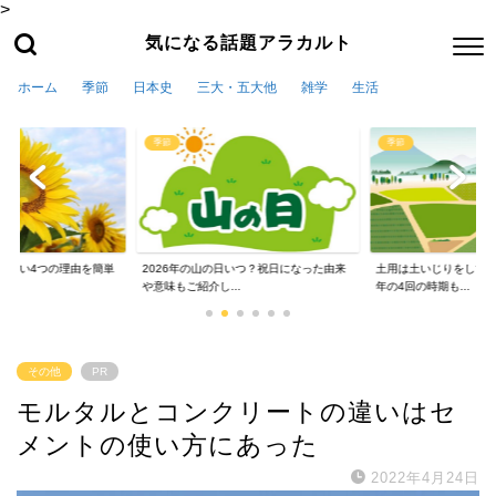
>
気になる話題アラカルト
ホーム
季節
日本史
三大・五大他
雑学
生活
季節
季節
かない4つの理由を簡単
2026年の山の日いつ？祝日になった由来
土用は土いじりをしては
や意味もご紹介し...
年の4回の時期も...
その他
PR
モルタルとコンクリートの違いはセ
メントの使い方にあった
2022年4月24日