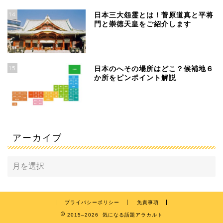
14
日本三大怨霊とは！菅原道真と平将
門と崇徳天皇をご紹介します
15
日本のへその場所はどこ？候補地６
か所をピンポイント解説
アーカイブ
プライバシーポリシー
免責事項
2015–2026 気になる話題アラカルト