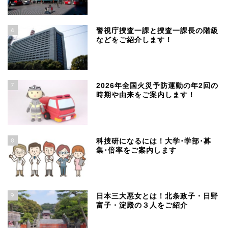
6
警視庁捜査一課と捜査一課長の階級
などをご紹介します！
7
2026年全国火災予防運動の年2回の
時期や由来をご案内します！
8
科捜研になるには！大学･学部･募
集･倍率をご案内します
9
日本三大悪女とは！北条政子・日野
富子・淀殿の３人をご紹介