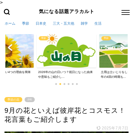
>
気になる話題アラカルト
ホーム
季節
日本史
三大・五大他
雑学
生活
季節
季節
かない4つの理由を簡単
2026年の山の日いつ？祝日になった由来
土用は土いじりをしては
や意味もご紹介し...
年の4回の時期も...
季節の花
PR
9月の花といえば彼岸花とコスモス！
花言葉もご紹介します
2025年7月7日