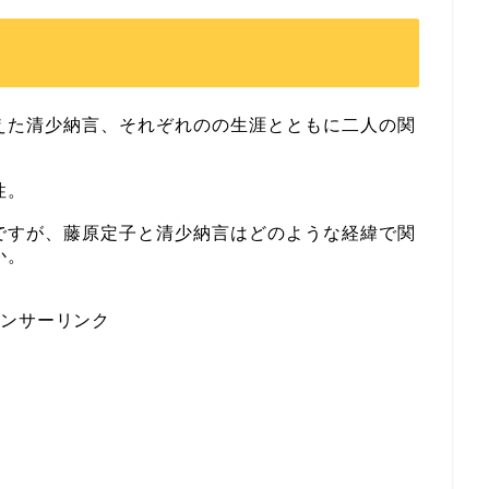
えた清少納言、それぞれのの生涯とともに二人の関
性。
ですが、藤原定子と清少納言はどのような経緯で関
か。
ポンサーリンク