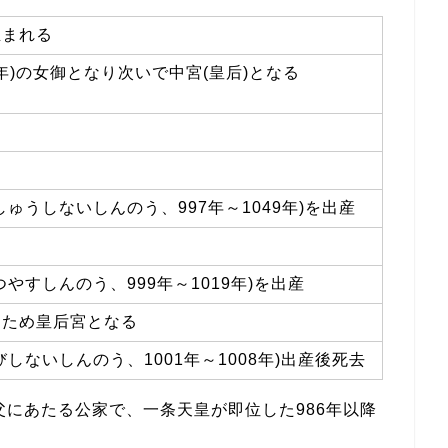
生まれる
11年)の女御となり次いで中宮(皇后)となる
ゅうしないしんのう、997年～1049年)を出産
やすしんのう、999年～1019年)を出産
たため皇后宮となる
しないしんのう、1001年～1008年)出産後死去
にあたる公家で、一条天皇が即位した986年以降