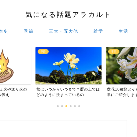
気になる話題アラカルト
本史
季節
三大・五大他
雑学
生活
季節
夏の花
らいつまで？暦の上では
盆花10種類とそれぞれの特徴を簡
ひまわり
決まっているの
単にご紹介します！
を簡単に