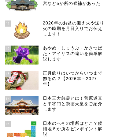
宮など5か所の候補があった
2026年のお盆の迎え火や送り
11
火の時期を月日入りでお伝え
します！
あやめ・しょうぶ・かきつば
12
た・アイリスの違いを簡単解
説します
正月飾りはいつからいつまで
13
飾るの？【2026年－2027
年】
日本三大怨霊とは！菅原道真
14
と平将門と崇徳天皇をご紹介
します
日本のへその場所はどこ？候
15
補地６か所をピンポイント解
説