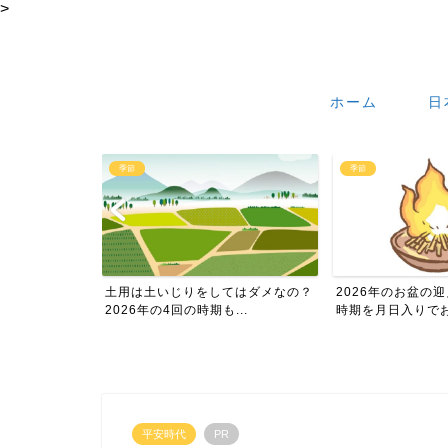
>
ホーム
日
季節
季節
りをしてはダメなの？
2026年のお盆の迎え火や送り火の
秋はいつか
の時期も...
時期を月日入りでお伝え...
どのように
平安時代
PR