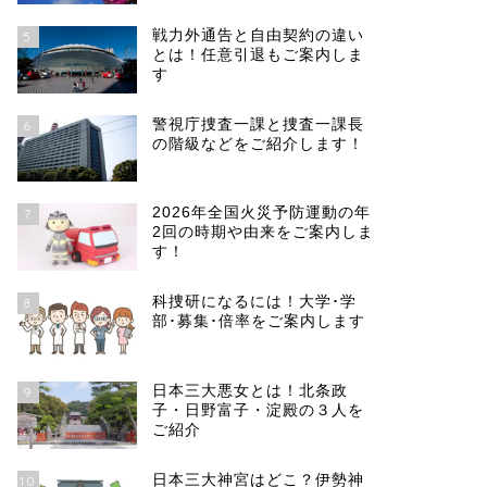
戦力外通告と自由契約の違い
5
とは！任意引退もご案内しま
す
警視庁捜査一課と捜査一課長
6
の階級などをご紹介します！
2026年全国火災予防運動の年
7
2回の時期や由来をご案内しま
す！
科捜研になるには！大学･学
8
部･募集･倍率をご案内します
日本三大悪女とは！北条政
9
子・日野富子・淀殿の３人を
ご紹介
日本三大神宮はどこ？伊勢神
10