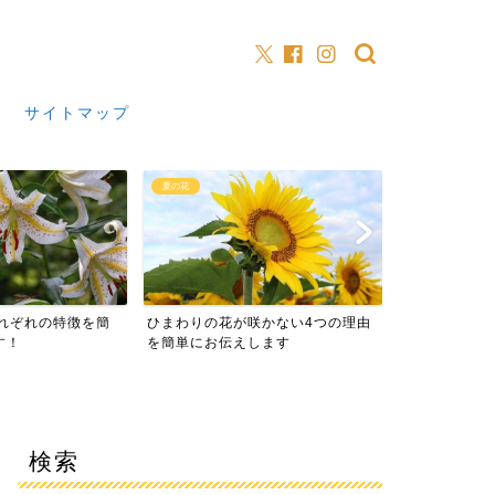
サイトマップ
季節
季節
の花が咲かない4つの理由
2026年の山の日いつ？祝日になっ
土用
お伝えします
た由来や意味もご紹介し...
2026
検索