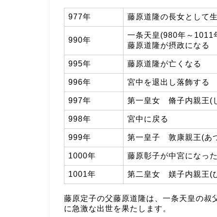
977年
藤原道隆の長女として
一条天皇(980年～10
990年
藤原道隆が摂政になる
995年
藤原道隆が亡くなる
996年
宮中を退出し落飾する
997年
第一皇女 脩子内親王(し
998年
宮中に戻る
999年
第一皇子 敦康親王(あつ
1000年
藤原彰子が中宮になっ
1001年
第二皇女 媄子内親王(び
藤原定子の父藤原道隆は、一条天皇の叔父
に急激な出世を果たします。