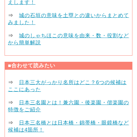
えします！
⇒
城の石垣の意味を土塁との違いからまとめて
みました！
⇒
城のしゃちほこの意味を由来・数・役割など
から簡単解説
■合わせて読みたい
⇒
日本三大がっかり名所はどこ？6つの候補は
ここにあった
⇒
日本三名園とは！兼六園・後楽園・偕楽園の
特徴をご紹介
⇒
日本三名橋とは日本橋・錦帯橋・眼鏡橋など
候補は4箇所！