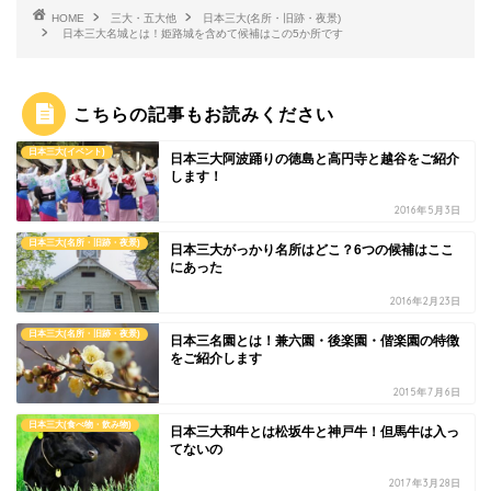
HOME
三大・五大他
日本三大(名所・旧跡・夜景)
日本三大名城とは！姫路城を含めて候補はこの5か所です
こちらの記事もお読みください
日本三大(イベント)
日本三大阿波踊りの徳島と高円寺と越谷をご紹介
します！
2016年5月3日
日本三大(名所・旧跡・夜景)
日本三大がっかり名所はどこ？6つの候補はここ
にあった
2016年2月23日
日本三大(名所・旧跡・夜景)
日本三名園とは！兼六園・後楽園・偕楽園の特徴
をご紹介します
2015年7月6日
日本三大(食べ物・飲み物)
日本三大和牛とは松坂牛と神戸牛！但馬牛は入っ
てないの
2017年3月28日