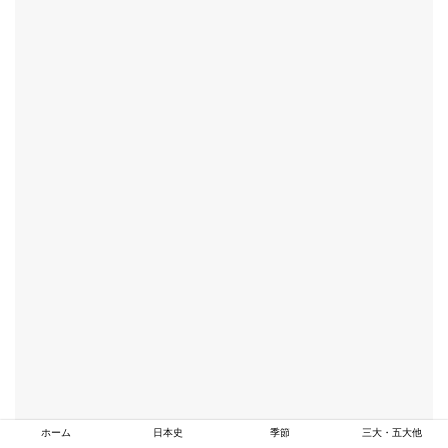
ホーム
日本史
季節
三大・五大他