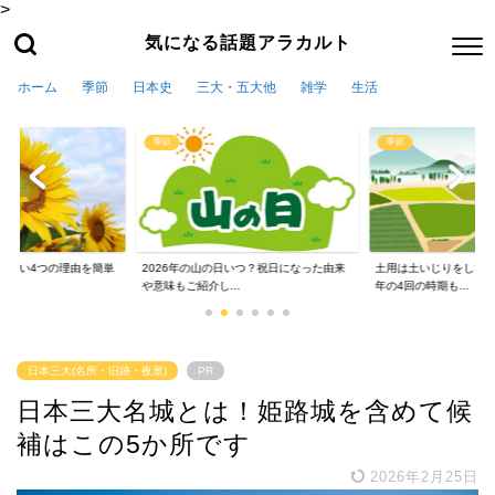
>
気になる話題アラカルト
ホーム
季節
日本史
三大・五大他
雑学
生活
季節
季節
かない4つの理由を簡単
2026年の山の日いつ？祝日になった由来
土用は土いじりをしては
や意味もご紹介し...
年の4回の時期も...
日本三大(名所・旧跡・夜景)
PR
日本三大名城とは！姫路城を含めて候
補はこの5か所です
2026年2月25日