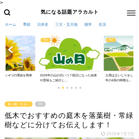
>
気になる話題アラカルト
ホーム
季節
日本史
三大・五大他
雑学
生活
季節
季節
かない4つの理由を簡単
2026年の山の日いつ？祝日になった由来
土用は土いじりをしては
や意味もご紹介し...
年の4回の時期も...
食べ物・住まい
PR
低木でおすすめの庭木を落葉樹・常緑
樹などに分けてお伝えします！
2026年7月7日