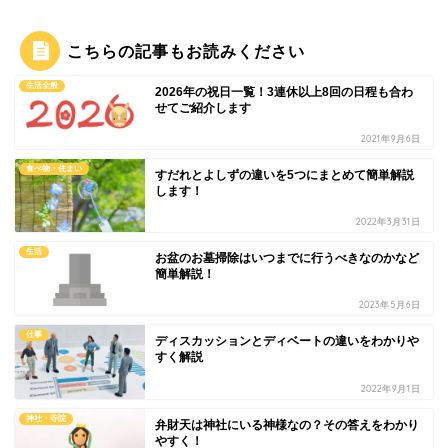
こちらの記事もお読みください
生活全般
2026年の祝日一覧！3連休以上8回の日程も合わ
せてご紹介します
2021年9月6日
食べ物・住まい
すだれとよしずの違いを5つにまとめて簡単解説
します！
2022年3月31日
生活
お盆のお墓掃除はいつまでに行うべきなのかなど
簡単解説！
2023年5月6日
仕事
ディスカッションとディベートの違いをわかりや
すく解説
2022年9月1日
神社・寺院
弁財天は神社にいる神様なの？その答えをわかり
やすく！