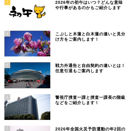
3
2026年の初午はいつ？どんな意味
や行事があるのかもご紹介します
4
こぶしと木蓮と白木蓮の違いと見分
け方をご案内します！
5
戦力外通告と自由契約の違いとは！
任意引退もご案内します
6
警視庁捜査一課と捜査一課長の階級
などをご紹介します！
7
2026年全国火災予防運動の年2回の