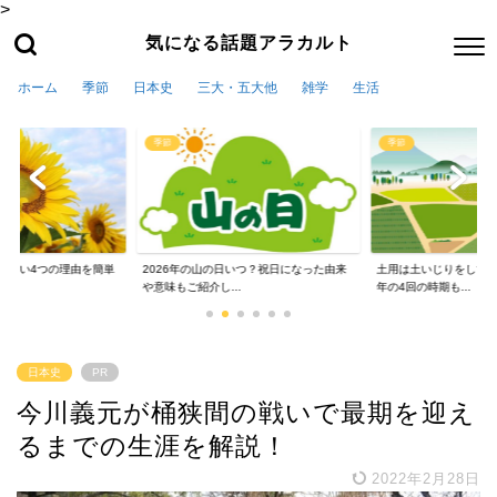
>
気になる話題アラカルト
ホーム
季節
日本史
三大・五大他
雑学
生活
季節
季節
かない4つの理由を簡単
2026年の山の日いつ？祝日になった由来
土用は土いじりをしては
や意味もご紹介し...
年の4回の時期も...
日本史
PR
今川義元が桶狭間の戦いで最期を迎え
るまでの生涯を解説！
2022年2月28日