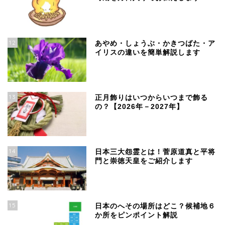
12
あやめ・しょうぶ・かきつばた・ア
イリスの違いを簡単解説します
13
正月飾りはいつからいつまで飾る
の？【2026年－2027年】
14
日本三大怨霊とは！菅原道真と平将
門と崇徳天皇をご紹介します
15
日本のへその場所はどこ？候補地６
か所をピンポイント解説