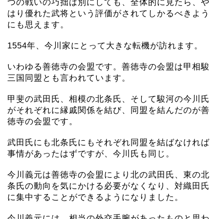
つの戦いの巧拙は別にしても、全体的に見たら、や
はり優れた武将という評価がされてしかるべきよう
にも思えます。
1554年、今川家にとって大きな転機が訪れます。
いわゆる善徳寺の会盟です。善徳寺の会盟は甲相駿
三国同盟とも言われています。
甲斐の武田氏、相模の北条氏、そして駿河の今川氏
がそれぞれに縁戚関係を結び、同盟を結んだのが善
徳寺の会盟です。
武田氏にも北条氏にもそれぞれ同盟を結ばなければ
事情があったはずですが、今川氏も同じ。
今川義元は善徳寺の会盟により北の武田氏、東の北
条氏の動向を気にかける必要がなくなり、対織田氏
に集中することができるようになりました。
今川義元には、相当の外交手腕があったものと思わ