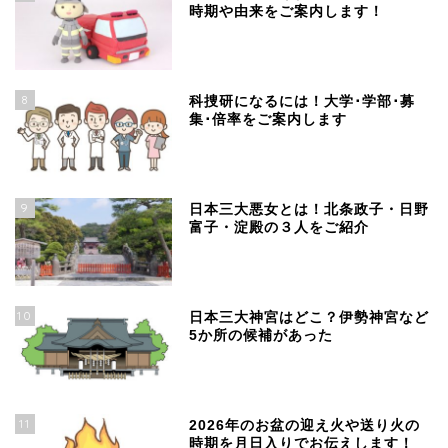
時期や由来をご案内します！
8
科捜研になるには！大学･学部･募
集･倍率をご案内します
9
日本三大悪女とは！北条政子・日野
富子・淀殿の３人をご紹介
10
日本三大神宮はどこ？伊勢神宮など
5か所の候補があった
11
2026年のお盆の迎え火や送り火の
時期を月日入りでお伝えします！