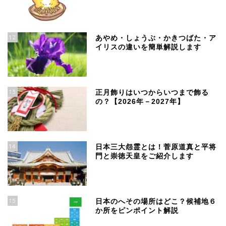
12
あやめ・しょうぶ・かきつばた・ア
イリスの違いを簡単解説します
13
正月飾りはいつからいつまで飾る
の？【2026年－2027年】
14
日本三大怨霊とは！菅原道真と平将
門と崇徳天皇をご紹介します
15
日本のへその場所はどこ？候補地６
か所をピンポイント解説