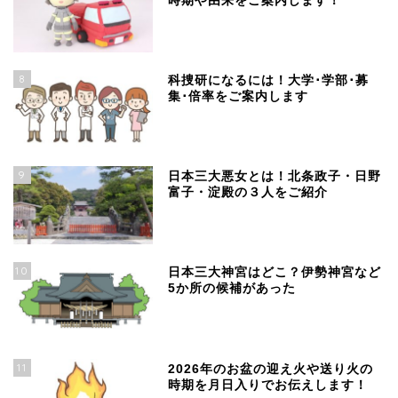
時期や由来をご案内します！
8
科捜研になるには！大学･学部･募
集･倍率をご案内します
9
日本三大悪女とは！北条政子・日野
富子・淀殿の３人をご紹介
10
日本三大神宮はどこ？伊勢神宮など
5か所の候補があった
11
2026年のお盆の迎え火や送り火の
時期を月日入りでお伝えします！