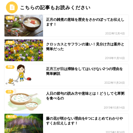
こちらの記事もお読みください
季節
正月の雑煮の意味を歴史をさかのぼってお伝えし
ます！
2022年12月4日
季節
クロッカスとサフランの違い！見分け方は案外と
簡単だった
2018年11月16日
季節
正月三が日は掃除をしてはいけない2つの理由を
簡単解説
2022年11月26日
1月
人日の節句の読み方や意味とは！どうして七草粥
を食べるの
2015年10月14日
春の花
藤の花が咲かない理由を6つにまとめてわかりや
すくお伝えします！
2025年1月16日