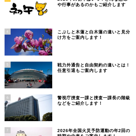
や行事があるのかもご紹介します
4
こぶしと木蓮と白木蓮の違いと見分
け方をご案内します！
5
戦力外通告と自由契約の違いとは！
任意引退もご案内します
6
警視庁捜査一課と捜査一課長の階級
などをご紹介します！
7
2026年全国火災予防運動の年2回の