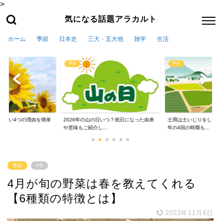
>
気になる話題アラカルト
ホーム
季節
日本史
三大・五大他
雑学
生活
季節
季節
かない4つの理由を簡単
2026年の山の日いつ？祝日になった由来
土用は土いじりをしては
や意味もご紹介し...
年の4回の時期も...
季節
PR
4月が旬の野菜は春を教えてくれる
【6種類の特徴とは】
2023年11月6日