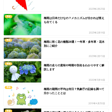
2023年2月23日
季節
梅雨は日本だけなの？メカニズムが分かれば答え
も出てくる
2023年2月19日
季節
梅雨に咲く花の種類28選！一年草・多年草・花木
別にご紹介
2023年2月15日
季節
梅雨の走りの意味や時期や別名をわかりやすく解
説します
2020年3月16日
季節
梅雨の期間の平均は何日？気象庁の記録を調べて
分かったこととは
2019年4月30日
季節