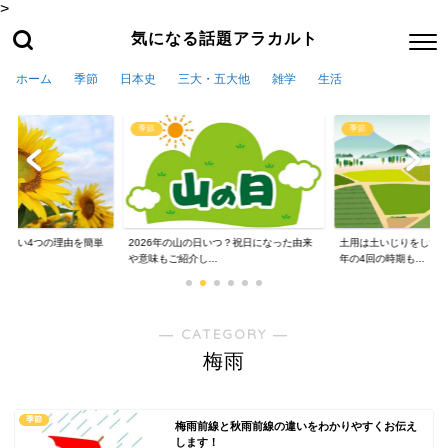
>
気になる話題アラカルト
ホーム
季節
日本史
三大・五大他
雑学
生活
季節
季節
かない4つの理由を簡単
2026年の山の日いつ？祝日になった由来
土用は土いじりをしては
や意味もご紹介し...
年の4回の時期も...
― CATEGORY ―
梅雨
季節
梅雨前線と秋雨前線の違いをわかりやすくお伝え
します！