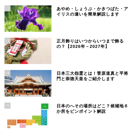
12
あやめ・しょうぶ・かきつばた・ア
イリスの違いを簡単解説します
13
正月飾りはいつからいつまで飾る
の？【2026年－2027年】
14
日本三大怨霊とは！菅原道真と平将
門と崇徳天皇をご紹介します
15
日本のへその場所はどこ？候補地６
か所をピンポイント解説