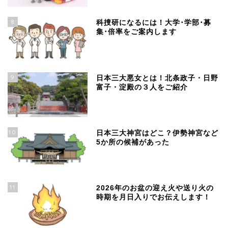
8
科捜研になるには！大学･学部･募
集･倍率をご案内します
9
日本三大悪女とは！北条政子・日野
富子・淀殿の３人をご紹介
10
日本三大神宮はどこ？伊勢神宮など
5か所の候補があった
11
2026年のお盆の迎え火や送り火の
時期を月日入りでお伝えします！