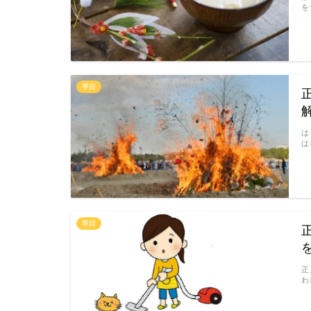
を
季節
は
は
季節
正
わ