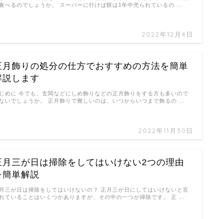
食べるのでしょうか。 スーパーに行けば餅は1年中売られているの …
2022年12月4日
正月飾りの処分の仕方でおすすめの方法を簡単
解説します
じめに 今でも、玄関などにしめ飾りなどの正月飾りをする方も多いので
ないでしょうか。 正月飾りで難しいのは、いつからいつまで飾るの …
2022年11月30日
正月三が日は掃除をしてはいけない2つの理由
を簡単解説
月三が日は掃除をしてはいけないの？ 正月三が日にしてはいけないと言
れていることはいくつかありますが、その中の一つが掃除です。 正 …