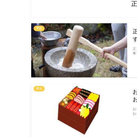
季節
正
事
季節
お
お