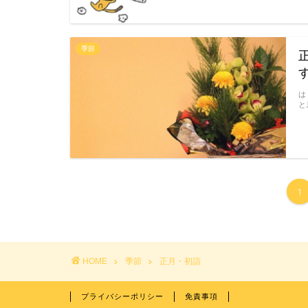
季節
は
と
1
HOME
季節
正月・初詣
プライバシーポリシー
免責事項