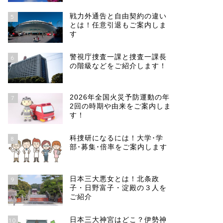
戦力外通告と自由契約の違い
5
とは！任意引退もご案内しま
す
警視庁捜査一課と捜査一課長
6
の階級などをご紹介します！
2026年全国火災予防運動の年
7
2回の時期や由来をご案内しま
す！
科捜研になるには！大学･学
8
部･募集･倍率をご案内します
日本三大悪女とは！北条政
9
子・日野富子・淀殿の３人を
ご紹介
日本三大神宮はどこ？伊勢神
10