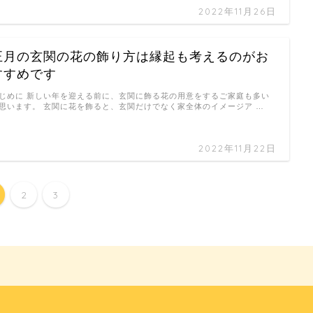
2022年11月26日
正月の玄関の花の飾り方は縁起も考えるのがお
すすめです
じめに 新しい年を迎える前に、玄関に飾る花の用意をするご家庭も多い
思います。 玄関に花を飾ると、玄関だけでなく家全体のイメージア …
2022年11月22日
2
3