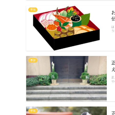
季節
は
う
季節
正
り
季節