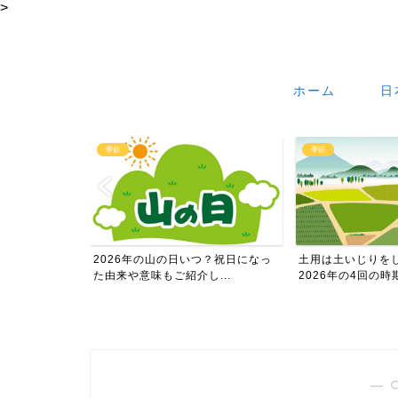
>
ホーム
日
季節
季節
年の山の日いつ？祝日になっ
土用は土いじりをしてはダメなの？
20
意味もご紹介し...
2026年の4回の時期も...
時期を
― 