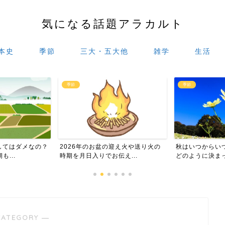
気になる話題アラカルト
本史
季節
三大・五大他
雑学
生活
季節
26年のお盆の迎え火や送り火の
秋はいつからいつまで？暦の上では
盆
月日入りでお伝え...
どのように決まっているの
単
CATEGORY ―