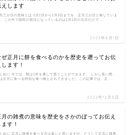
伝えします
月三が日の意味とは 1月1日から1月3日までを、正月三が日と称していま
。 この中で国民の祝日になっているのは1月1日の元日だけで …
2023年8月1日
なぜ正月に餅を食べるのかを歴史を遡ってお伝
えします！
じめに 今では、餅は1年を通して買うことができます。 しかし長い間、
は正月に食べる特別な食べ物とされてきました。この記事では、正 …
2022年12月8日
正月の雑煮の意味を歴史をさかのぼってお伝え
します！
じめに 正月に雑煮を食べる方は多いと思いますが、どうして正月に雑煮