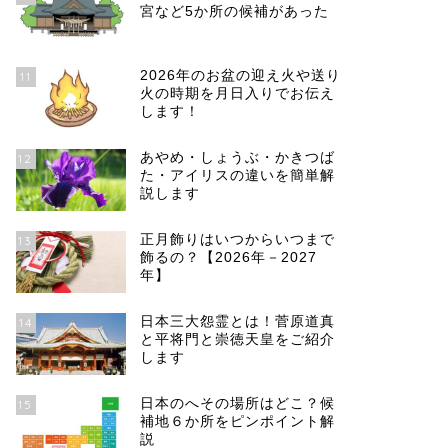
宮など5か所の候補があった
2026年のお盆の迎え火や送り
11
火の時期を月日入りでお伝え
します！
あやめ・しょうぶ・かきつば
12
た・アイリスの違いを簡単解
説します
正月飾りはいつからいつまで
13
飾るの？【2026年－2027
年】
日本三大怨霊とは！菅原道真
14
と平将門と崇徳天皇をご紹介
します
日本のへその場所はどこ？候
15
補地６か所をピンポイント解
説