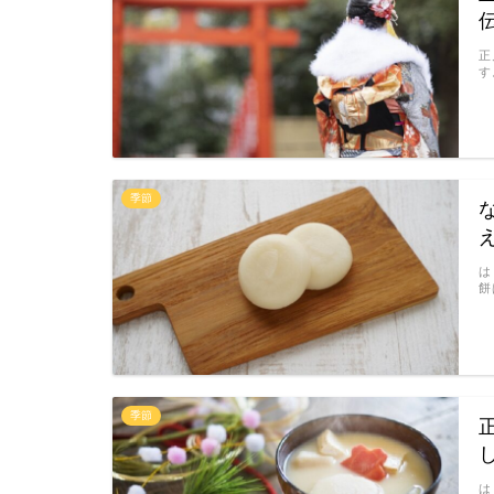
正
す
季節
は
餅
季節
は